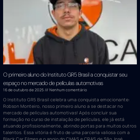
O primeiro aluno do Instituto GR5 Brasil a conquistar seu
espaço no mercado de películas automotivas
16 de outubro de 2025
Nenhum comentário
O Instituto GR5 Brasil celebra uma conquista emocionante:
Robson Monteiro, nosso primeiro aluno a se destacar no
mercado de películas automotivas! Após concluir sua
formação no curso de instalação de películas, ele já está
atuando profissionalmente, abrindo portas para muitos outros
talentos. Essa vitória é fruto de uma parceria valiosa com a
Black Car Filmes e o apoio do CMAS e CRAS de São José.